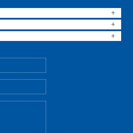
+
+
+